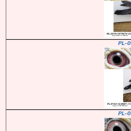
PL-0
PL-0