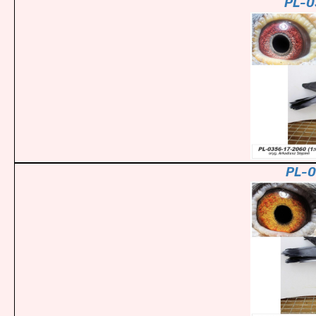
PL-0
PL-0