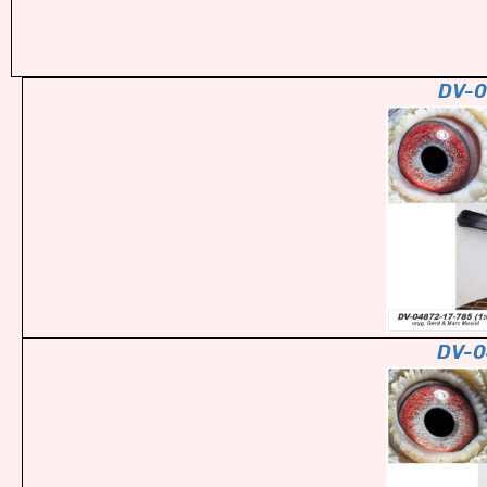
DV-0
DV-0